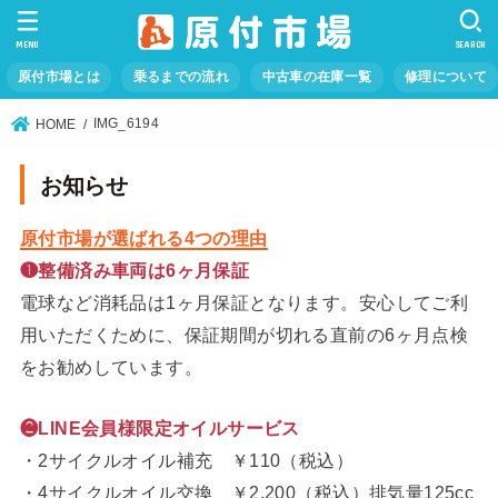
MENU
SEARCH
原付市場とは
乗るまでの流れ
中古車の在庫一覧
修理について
IMG_6194
HOME
お知らせ
原付市場が選ばれる4つの理由
❶整備済み車両は6ヶ月保証
電球など消耗品は1ヶ月保証となります。安心してご利
用いただくために、保証期間が切れる直前の6ヶ月点検
をお勧めしています。
❷LINE会員様限定オイルサービス
・2サイクルオイル補充 ￥110（税込）
・4サイクルオイル交換 ￥2,200（税込）排気量125cc