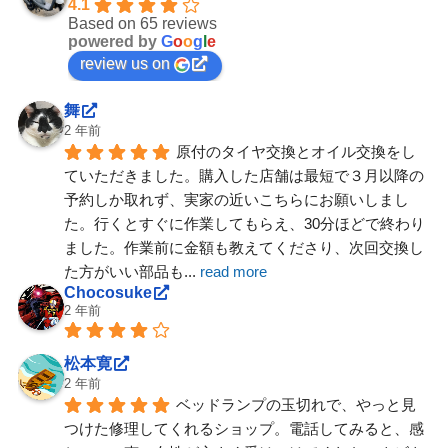
4.1
Based on 65 reviews
powered by
G
o
o
g
l
e
review us on
舞
2 年前
原付のタイヤ交換とオイル交換をし
ていただきました。購入した店舗は最短で３月以降の
予約しか取れず、実家の近いこちらにお願いしまし
た。行くとすぐに作業してもらえ、30分ほどで終わり
ました。作業前に金額も教えてくださり、次回交換し
た方がいい部品も
... 
read more
Chocosuke
2 年前
松本寛
2 年前
ベッドランプの玉切れで、やっと見
つけた修理してくれるショップ。電話してみると、感