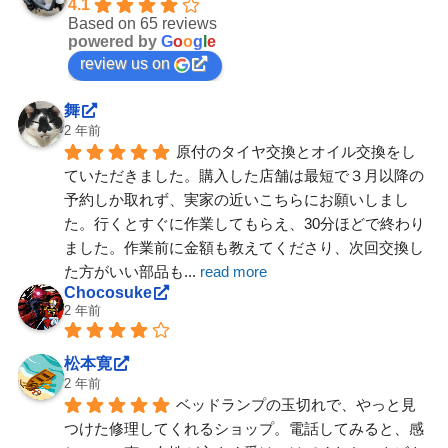
4.1
Based on 65 reviews
powered by
G
o
o
g
l
e
review us on
舞
2 年前
原付のタイヤ交換とオイル交換をし
ていただきました。購入した店舗は最短で３月以降の
予約しか取れず、実家の近いこちらにお願いしまし
た。行くとすぐに作業してもらえ、30分ほどで終わり
ました。作業前に金額も教えてくださり、次回交換し
た方がいい部品も
... 
read more
Chocosuke
2 年前
松本寛
2 年前
ベッドランプの玉切れで、やっと見
つけた修理してくれるショップ。電話してみると、感