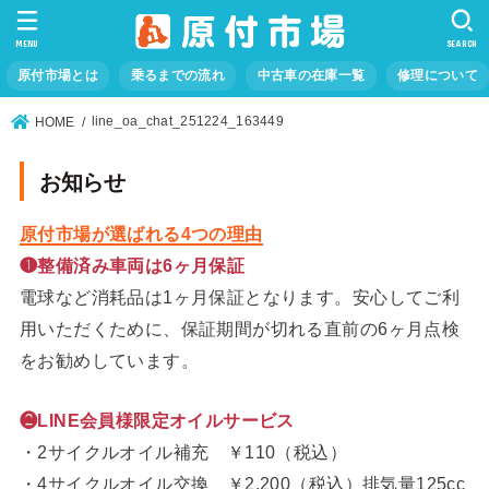
MENU
SEARCH
原付市場とは
乗るまでの流れ
中古車の在庫一覧
修理について
line_oa_chat_251224_163449
HOME
お知らせ
原付市場が選ばれる4つの理由
❶整備済み車両は6ヶ月保証
電球など消耗品は1ヶ月保証となります。安心してご利
用いただくために、保証期間が切れる直前の6ヶ月点検
をお勧めしています。
❷LINE会員様限定オイルサービス
・2サイクルオイル補充 ￥110（税込）
・4サイクルオイル交換 ￥2,200（税込）排気量125cc