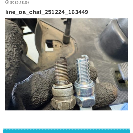
2025.12.24
line_oa_chat_251224_163449