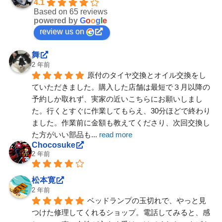
4.1
Based on 65 reviews
powered by
G
o
o
g
l
e
review us on
舞
2 年前
原付のタイヤ交換とオイル交換をし
ていただきました。購入した店舗は最短で３月以降の
予約しか取れず、実家の近いこちらにお願いしまし
た。行くとすぐに作業してもらえ、30分ほどで終わり
ました。作業前に金額も教えてくださり、次回交換し
た方がいい部品も
... 
read more
Chocosuke
2 年前
松本寛
2 年前
ベッドランプの玉切れで、やっと見
つけた修理してくれるショップ。電話してみると、感