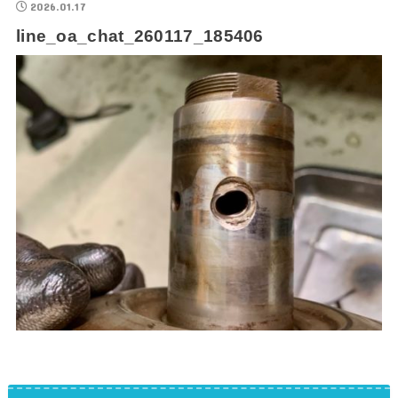
2026.01.17
line_oa_chat_260117_185406