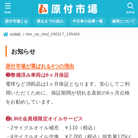
MENU
SEARCH
原付市場とは
乗るまでの流れ
中古車の在庫一覧
修理について
line_oa_chat_260117_185406
HOME
お知らせ
原付市場が選ばれる4つの理由
❶整備済み車両は6ヶ月保証
電球など消耗品は1ヶ月保証となります。安心してご利
用いただくために、保証期間が切れる直前の6ヶ月点検
をお勧めしています。
❷LINE会員様限定オイルサービス
・2サイクルオイル補充 ￥110（税込）
・4サイクルオイル交換 ￥2,200（税込）排気量125cc