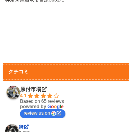
クチコミ
原付市場
4.1
Based on 65 reviews
powered by
G
o
o
g
l
e
review us on
舞