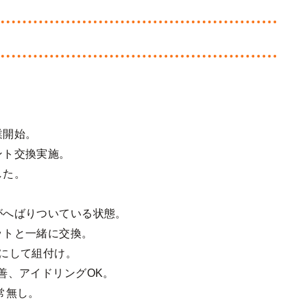
業開始。
ント交換実施。
した。
がへばりついている状態。
ットと一緒に交換。
にして組付け。
善、アイドリングOK。
常無し。