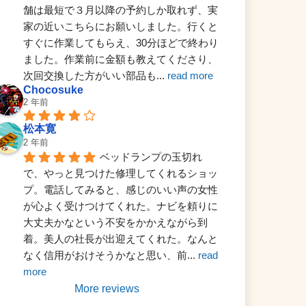
舗は最短で３月以降の予約しか取れず、実
家の近いこちらにお願いしました。行くと
すぐに作業してもらえ、30分ほどで終わり
ました。作業前に金額も教えてくださり、
次回交換した方がいい部品も
... 
read more
Chocosuke
2 年前
松本寛
2 年前
ベッドランプの玉切れ
で、やっと見つけた修理してくれるショッ
プ。電話してみると、感じのいい声の女性
が心よく受けつけてくれた。ナビを頼りに
大丈夫かなという不安をかかえながら到
着。美人の社長が出迎えてくれた。なんと
なく信用がおけそうかなと思い、前
... 
read 
more
More reviews