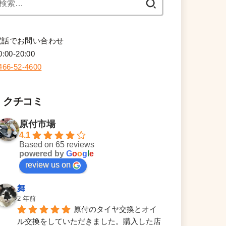
索:
電話でお問い合わせ
0:00-20:00
466-52-4600
クチコミ
原付市場
4.1
Based on 65 reviews
powered by
G
o
o
g
l
e
review us on
舞
2 年前
原付のタイヤ交換とオイ
ル交換をしていただきました。購入した店