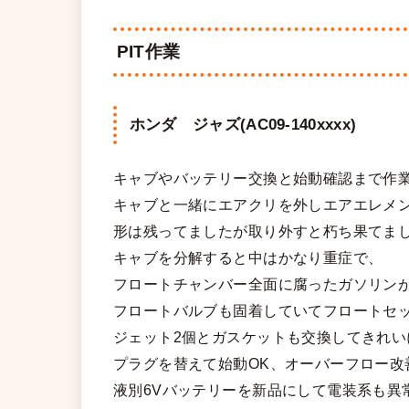
PIT作業
ホンダ ジャズ(AC09-140xxxx)
キャブやバッテリー交換と始動確認まで作
キャブと一緒にエアクリを外しエアエレメ
形は残ってましたが取り外すと朽ち果てま
キャブを分解すると中はかなり重症で、
フロートチャンバー全面に腐ったガソリン
フロートバルブも固着していてフロートセ
ジェット2個とガスケットも交換してきれい
プラグを替えて始動OK、オーバーフロー改
液別6Vバッテリーを新品にして電装系も異