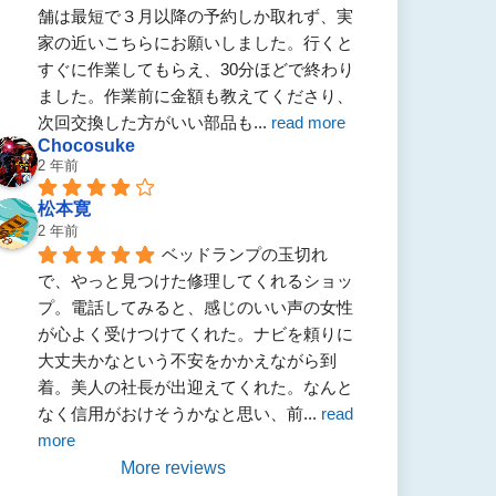
舗は最短で３月以降の予約しか取れず、実
家の近いこちらにお願いしました。行くと
すぐに作業してもらえ、30分ほどで終わり
ました。作業前に金額も教えてくださり、
次回交換した方がいい部品も
... 
read more
Chocosuke
2 年前
松本寛
2 年前
ベッドランプの玉切れ
で、やっと見つけた修理してくれるショッ
プ。電話してみると、感じのいい声の女性
が心よく受けつけてくれた。ナビを頼りに
大丈夫かなという不安をかかえながら到
着。美人の社長が出迎えてくれた。なんと
なく信用がおけそうかなと思い、前
... 
read 
more
More reviews