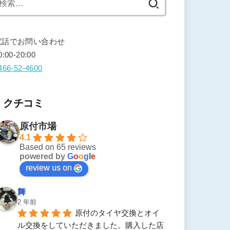
索:
電話でお問い合わせ
0:00-20:00
466-52-4600
クチコミ
原付市場
4.1
Based on 65 reviews
powered by
G
o
o
g
l
e
review us on
舞
2 年前
原付のタイヤ交換とオイ
ル交換をしていただきました。購入した店