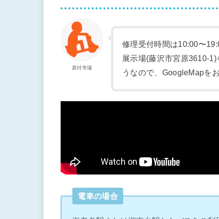
修理受付時間は10:00〜19
展示場(藤沢市宮原3610
原付市場
うなので、GoogleMap
電車の場合