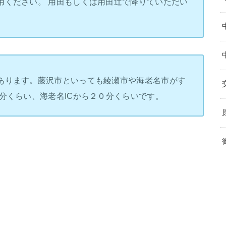
用ください。 用田もしくは用田辻で降りていただい
あります。藤沢市といっても綾瀬市や海老名市がす
分くらい、海老名ICから２０分くらいです。