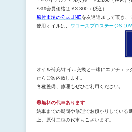
・4サイクルオイル交換 ￥2,200（税込）排
※非会員価格は￥3,300（税込）
原付市場の公式LINE
を友達追加して頂き、
使用オイルは、
ワコーズプロステージS 10W
オイル補充/オイル交換と一緒にエアチェッ
たらご案内致します。
各種整備、修理もぜひご利用ください。
❸無料の代車あります
納車までの期間や修理でお預かりしている期
上、原付二種の代車もございます。