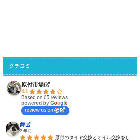
クチコミ
原付市場
4.1
Based on 65 reviews
powered by
G
o
o
g
l
e
review us on
舞
2 年前
原付のタイヤ交換とオイル交換をし