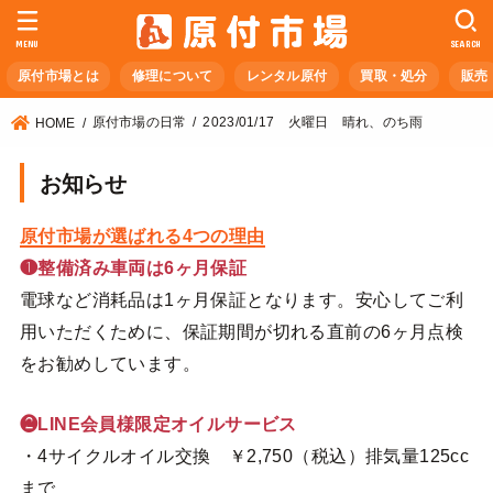
MENU
SEARCH
原付市場とは
修理について
レンタル原付
買取・処分
販売
原付市場の日常
2023/01/17 火曜日 晴れ、のち雨
HOME
お知らせ
原付市場が選ばれる4つの理由
❶整備済み車両は6ヶ月保証
電球など消耗品は1ヶ月保証となります。安心してご利
用いただくために、保証期間が切れる直前の6ヶ月点検
をお勧めしています。
❷LINE会員様限定オイルサービス
・4サイクルオイル交換 ￥2,750（税込）排気量125cc
まで