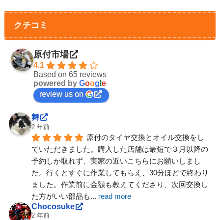
クチコミ
原付市場
4.1
Based on 65 reviews
powered by
G
o
o
g
l
e
review us on
舞
2 年前
原付のタイヤ交換とオイル交換をし
ていただきました。購入した店舗は最短で３月以降の
予約しか取れず、実家の近いこちらにお願いしまし
た。行くとすぐに作業してもらえ、30分ほどで終わり
ました。作業前に金額も教えてくださり、次回交換し
た方がいい部品も
... 
read more
Chocosuke
2 年前