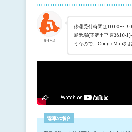
修理受付時間は10:00〜19
展示場(藤沢市宮原3610
原付市場
うなので、GoogleMap
電車の場合