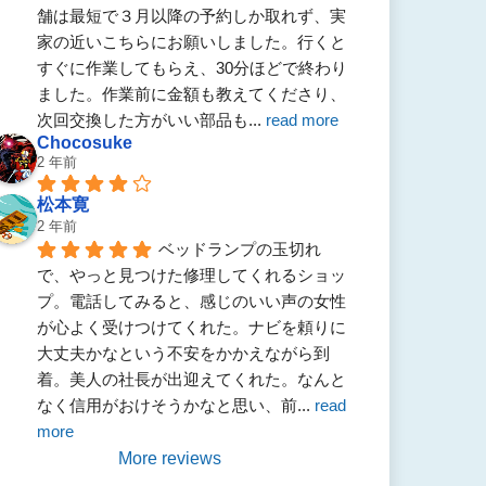
舗は最短で３月以降の予約しか取れず、実
家の近いこちらにお願いしました。行くと
すぐに作業してもらえ、30分ほどで終わり
ました。作業前に金額も教えてくださり、
次回交換した方がいい部品も
... 
read more
Chocosuke
2 年前
松本寛
2 年前
ベッドランプの玉切れ
で、やっと見つけた修理してくれるショッ
プ。電話してみると、感じのいい声の女性
が心よく受けつけてくれた。ナビを頼りに
大丈夫かなという不安をかかえながら到
着。美人の社長が出迎えてくれた。なんと
なく信用がおけそうかなと思い、前
... 
read 
more
More reviews