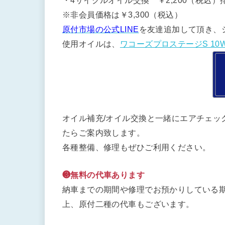
・4サイクルオイル交換 ￥2,200（税込）排
※非会員価格は￥3,300（税込）
原付市場の公式LINE
を友達追加して頂き、
使用オイルは、
ワコーズプロステージS 10W
オイル補充/オイル交換と一緒にエアチェッ
たらご案内致します。
各種整備、修理もぜひご利用ください。
❸無料の代車あります
納車までの期間や修理でお預かりしている期
上、原付二種の代車もございます。