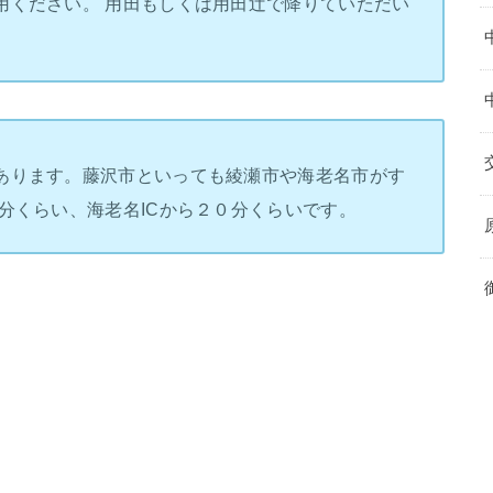
用ください。 用田もしくは用田辻で降りていただい
あります。藤沢市といっても綾瀬市や海老名市がす
分くらい、海老名ICから２０分くらいです。