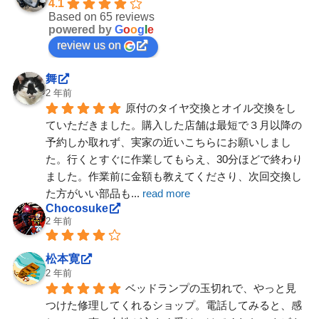
4.1
Based on 65 reviews
powered by
G
o
o
g
l
e
review us on
舞
2 年前
原付のタイヤ交換とオイル交換をし
ていただきました。購入した店舗は最短で３月以降の
予約しか取れず、実家の近いこちらにお願いしまし
た。行くとすぐに作業してもらえ、30分ほどで終わり
ました。作業前に金額も教えてくださり、次回交換し
た方がいい部品も
... 
read more
Chocosuke
2 年前
松本寛
2 年前
ベッドランプの玉切れで、やっと見
つけた修理してくれるショップ。電話してみると、感