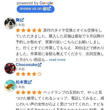
powered by
G
o
o
g
l
e
review us on
舞
2 年前
原付のタイヤ交換とオイル交換をし
ていただきました。購入した店舗は最短で３月以降の
予約しか取れず、実家の近いこちらにお願いしまし
た。行くとすぐに作業してもらえ、30分ほどで終わり
ました。作業前に金額も教えてくださり、次回交換し
た方がいい部品も
... 
read more
Chocosuke
2 年前
松本寛
2 年前
ベッドランプの玉切れで、やっと見
つけた修理してくれるショップ。電話してみると、感
じのいい声の女性が心よく受けつけてくれた。ナビを
頼りに大丈夫かなという不安をかかえながら到着。美