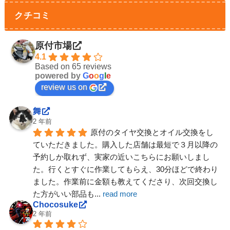
クチコミ
原付市場
4.1
Based on 65 reviews
powered by
G
o
o
g
l
e
review us on
舞
2 年前
原付のタイヤ交換とオイル交換をし
ていただきました。購入した店舗は最短で３月以降の
予約しか取れず、実家の近いこちらにお願いしまし
た。行くとすぐに作業してもらえ、30分ほどで終わり
ました。作業前に金額も教えてくださり、次回交換し
た方がいい部品も
... 
read more
Chocosuke
2 年前