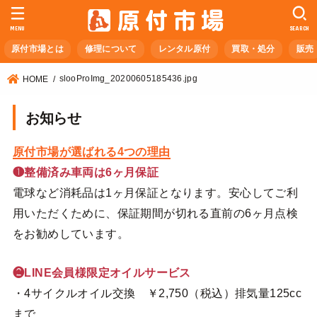
MENU
SEARCH
原付市場とは
修理について
レンタル原付
買取・処分
販売
slooProImg_20200605185436.jpg
HOME
お知らせ
原付市場が選ばれる4つの理由
❶整備済み車両は6ヶ月保証
電球など消耗品は1ヶ月保証となります。安心してご利
用いただくために、保証期間が切れる直前の6ヶ月点検
をお勧めしています。
❷LINE会員様限定オイルサービス
・4サイクルオイル交換 ￥2,750（税込）排気量125cc
まで