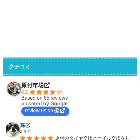
クチコミ
原付市場
4.1
Based on 65 reviews
powered by
G
o
o
g
l
e
review us on
舞
2 年前
原付のタイヤ交換とオイル交換をし