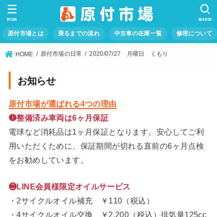
MENU
SEARCH
原付市場とは
乗るまでの流れ
中古車の在庫一覧
修理について
原付市場の日常
2020/07/27 月曜日 くもり
HOME
お知らせ
原付市場が選ばれる4つの理由
❶整備済み車両は6ヶ月保証
電球など消耗品は1ヶ月保証となります。安心してご利
用いただくために、保証期間が切れる直前の6ヶ月点検
をお勧めしています。
❷LINE会員様限定オイルサービス
・2サイクルオイル補充 ￥110（税込）
・4サイクルオイル交換 ￥2,200（税込）排気量125cc