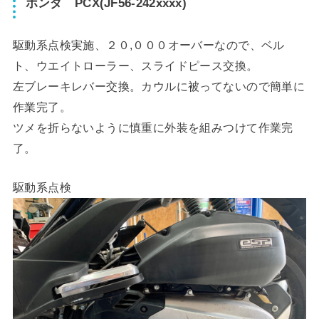
ホンダ PCX(JF56-242xxxx)
駆動系点検実施、２０,０００オーバーなので、ベル
ト、ウエイトローラー、スライドピース交換。
左ブレーキレバー交換。カウルに被ってないので簡単に
作業完了。
ツメを折らないように慎重に外装を組みつけて作業完
了。
駆動系点検