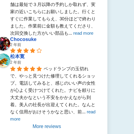
舗は最短で３月以降の予約しか取れず、実
家の近いこちらにお願いしました。行くと
すぐに作業してもらえ、30分ほどで終わり
ました。作業前に金額も教えてくださり、
次回交換した方がいい部品も
... 
read more
Chocosuke
2 年前
松本寛
2 年前
ベッドランプの玉切れ
で、やっと見つけた修理してくれるショッ
プ。電話してみると、感じのいい声の女性
が心よく受けつけてくれた。ナビを頼りに
大丈夫かなという不安をかかえながら到
着。美人の社長が出迎えてくれた。なんと
なく信用がおけそうかなと思い、前
... 
read 
more
More reviews