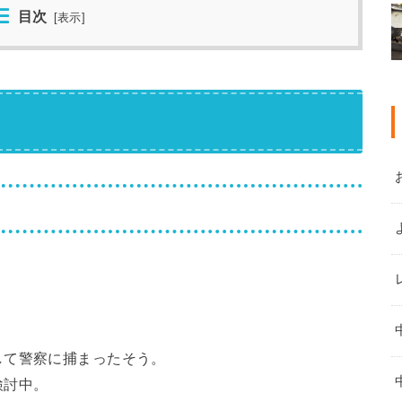
目次
[
表示
]
して警察に捕まったそう。
検討中。