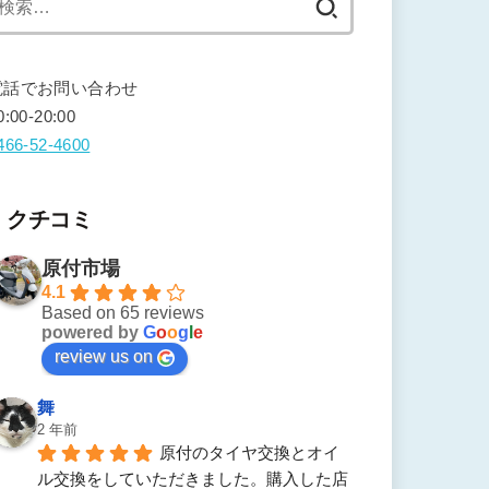
索:
電話でお問い合わせ
0:00-20:00
466-52-4600
クチコミ
原付市場
4.1
Based on 65 reviews
powered by
G
o
o
g
l
e
review us on
舞
2 年前
原付のタイヤ交換とオイ
ル交換をしていただきました。購入した店