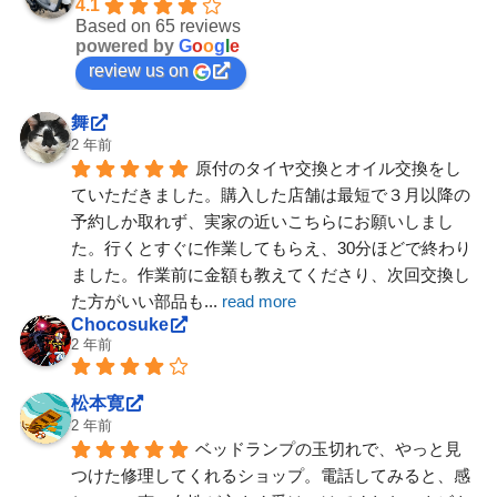
4.1
Based on 65 reviews
powered by
G
o
o
g
l
e
review us on
舞
2 年前
原付のタイヤ交換とオイル交換をし
ていただきました。購入した店舗は最短で３月以降の
予約しか取れず、実家の近いこちらにお願いしまし
た。行くとすぐに作業してもらえ、30分ほどで終わり
ました。作業前に金額も教えてくださり、次回交換し
た方がいい部品も
... 
read more
Chocosuke
2 年前
松本寛
2 年前
ベッドランプの玉切れで、やっと見
つけた修理してくれるショップ。電話してみると、感