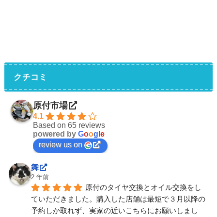
クチコミ
原付市場
4.1
Based on 65 reviews
powered by
G
o
o
g
l
e
review us on
舞
2 年前
原付のタイヤ交換とオイル交換をし
ていただきました。購入した店舗は最短で３月以降の
予約しか取れず、実家の近いこちらにお願いしまし