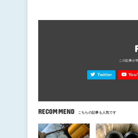
Twitter
You
RECOMMEND