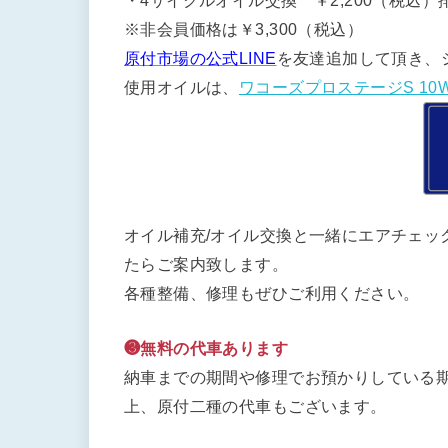
・4サイクルオイル交換 ￥2,200（税込）排
※非会員価格は￥3,300（税込）
原付市場の公式LINE
を友達追加して頂き、
使用オイルは、
ワコーズプロステージS 10W
オイル補充/オイル交換と一緒にエアチェッ
たらご案内致します。
各種整備、修理もぜひご利用ください。
❸無料の代車あります
納車までの期間や修理でお預かりしている期
上、原付二種の代車もございます。