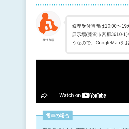
修理受付時間は10:00〜19
展示場(藤沢市宮原3610
原付市場
うなので、GoogleMap
電車の場合