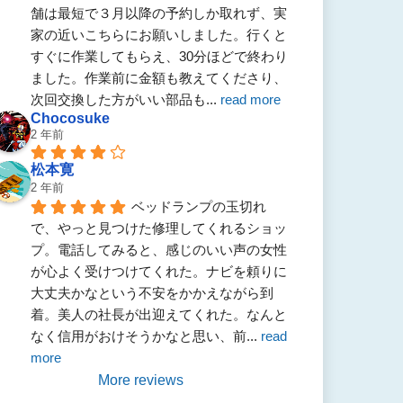
舗は最短で３月以降の予約しか取れず、実
家の近いこちらにお願いしました。行くと
すぐに作業してもらえ、30分ほどで終わり
ました。作業前に金額も教えてくださり、
次回交換した方がいい部品も
... 
read more
Chocosuke
2 年前
松本寛
2 年前
ベッドランプの玉切れ
で、やっと見つけた修理してくれるショッ
プ。電話してみると、感じのいい声の女性
が心よく受けつけてくれた。ナビを頼りに
大丈夫かなという不安をかかえながら到
着。美人の社長が出迎えてくれた。なんと
なく信用がおけそうかなと思い、前
... 
read 
more
More reviews