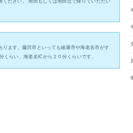
用ください。 用田もしくは用田辻で降りていただい
あります。藤沢市といっても綾瀬市や海老名市がす
分くらい、海老名ICから２０分くらいです。