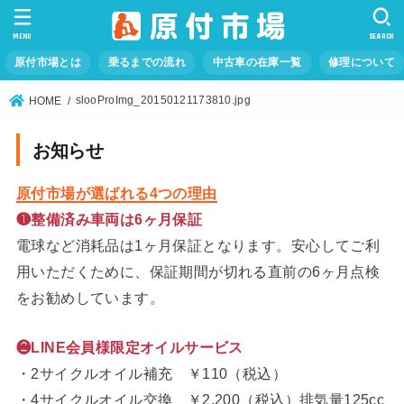
MENU
SEARCH
原付市場とは
乗るまでの流れ
中古車の在庫一覧
修理について
slooProImg_20150121173810.jpg
HOME
お知らせ
原付市場が選ばれる4つの理由
❶整備済み車両は6ヶ月保証
電球など消耗品は1ヶ月保証となります。安心してご利
用いただくために、保証期間が切れる直前の6ヶ月点検
をお勧めしています。
❷LINE会員様限定オイルサービス
・2サイクルオイル補充 ￥110（税込）
・4サイクルオイル交換 ￥2,200（税込）排気量125cc