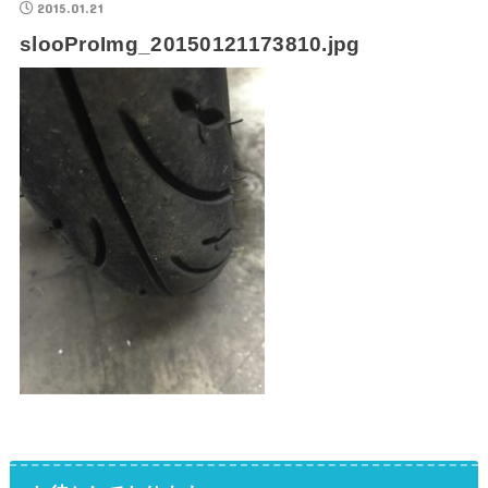
2015.01.21
slooProImg_20150121173810.jpg