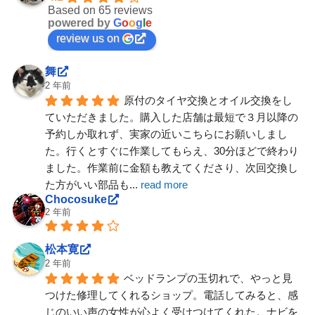
Based on 65 reviews
powered by
G
o
o
g
l
e
review us on
舞
2 年前
原付のタイヤ交換とオイル交換をし
ていただきました。購入した店舗は最短で３月以降の
予約しか取れず、実家の近いこちらにお願いしまし
た。行くとすぐに作業してもらえ、30分ほどで終わり
ました。作業前に金額も教えてくださり、次回交換し
た方がいい部品も
... 
read more
Chocosuke
2 年前
松本寛
2 年前
ベッドランプの玉切れで、やっと見
つけた修理してくれるショップ。電話してみると、感
じのいい声の女性が心よく受けつけてくれた。ナビを