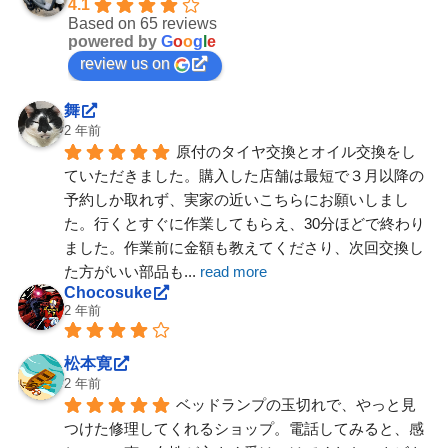
4.1
Based on 65 reviews
powered by
G
o
o
g
l
e
review us on
舞
2 年前
原付のタイヤ交換とオイル交換をし
ていただきました。購入した店舗は最短で３月以降の
予約しか取れず、実家の近いこちらにお願いしまし
た。行くとすぐに作業してもらえ、30分ほどで終わり
ました。作業前に金額も教えてくださり、次回交換し
た方がいい部品も
... 
read more
Chocosuke
2 年前
松本寛
2 年前
ベッドランプの玉切れで、やっと見
つけた修理してくれるショップ。電話してみると、感