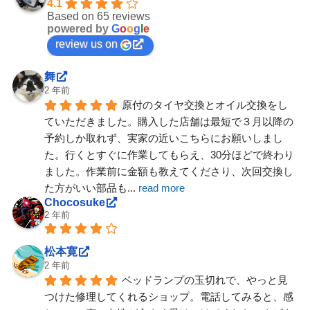
4.1
Based on 65 reviews
powered by
G
o
o
g
l
e
review us on
舞
2 年前
原付のタイヤ交換とオイル交換をし
ていただきました。購入した店舗は最短で３月以降の
予約しか取れず、実家の近いこちらにお願いしまし
た。行くとすぐに作業してもらえ、30分ほどで終わり
ました。作業前に金額も教えてくださり、次回交換し
た方がいい部品も
... 
read more
Chocosuke
2 年前
松本寛
2 年前
ベッドランプの玉切れで、やっと見
つけた修理してくれるショップ。電話してみると、感