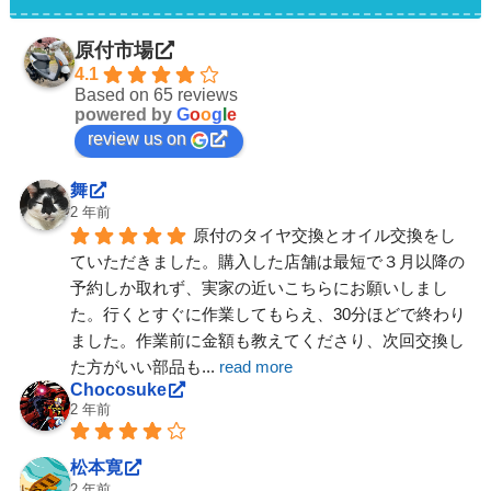
原付市場
4.1
Based on 65 reviews
powered by
G
o
o
g
l
e
review us on
舞
2 年前
原付のタイヤ交換とオイル交換をし
ていただきました。購入した店舗は最短で３月以降の
予約しか取れず、実家の近いこちらにお願いしまし
た。行くとすぐに作業してもらえ、30分ほどで終わり
ました。作業前に金額も教えてくださり、次回交換し
た方がいい部品も
... 
read more
Chocosuke
2 年前
松本寛
2 年前