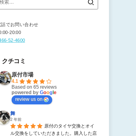
索:
電話でお問い合わせ
0:00-20:00
466-52-4600
クチコミ
原付市場
4.1
Based on 65 reviews
powered by
G
o
o
g
l
e
review us on
舞
2 年前
原付のタイヤ交換とオイ
ル交換をしていただきました。購入した店