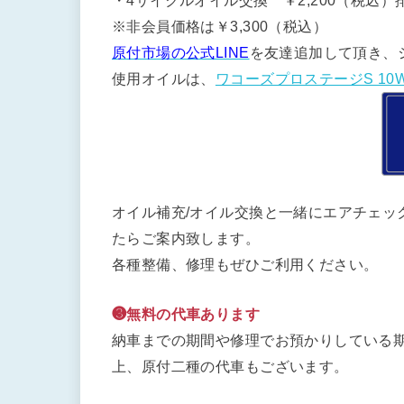
・4サイクルオイル交換 ￥2,200（税込）排
※非会員価格は￥3,300（税込）
原付市場の公式LINE
を友達追加して頂き、
使用オイルは、
ワコーズプロステージS 10W
オイル補充/オイル交換と一緒にエアチェッ
たらご案内致します。
各種整備、修理もぜひご利用ください。
❸無料の代車あります
納車までの期間や修理でお預かりしている期
上、原付二種の代車もございます。