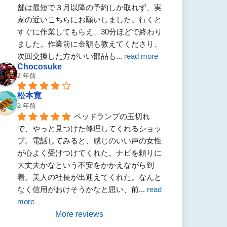
舗は最短で３月以降の予約しか取れず、実
家の近いこちらにお願いしました。行くと
すぐに作業してもらえ、30分ほどで終わり
ました。作業前に金額も教えてくださり、
次回交換した方がいい部品も
... 
read more
Chocosuke
2 年前
松本寛
2 年前
ベッドランプの玉切れ
で、やっと見つけた修理してくれるショッ
プ。電話してみると、感じのいい声の女性
が心よく受けつけてくれた。ナビを頼りに
大丈夫かなという不安をかかえながら到
着。美人の社長が出迎えてくれた。なんと
なく信用がおけそうかなと思い、前
... 
read 
more
More reviews