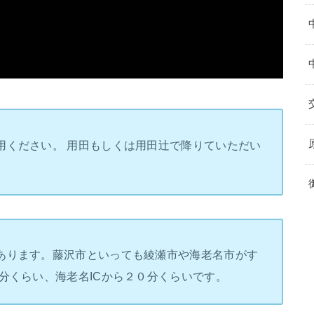
用ください。 用田もしくは用田辻で降りていただい
あります。藤沢市といっても綾瀬市や海老名市がす
分くらい、海老名ICから２０分くらいです。