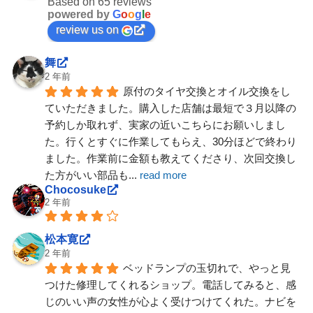
Based on 65 reviews
powered by
G
o
o
g
l
e
review us on
舞
2 年前
原付のタイヤ交換とオイル交換をし
ていただきました。購入した店舗は最短で３月以降の
予約しか取れず、実家の近いこちらにお願いしまし
た。行くとすぐに作業してもらえ、30分ほどで終わり
ました。作業前に金額も教えてくださり、次回交換し
た方がいい部品も
... 
read more
Chocosuke
2 年前
松本寛
2 年前
ベッドランプの玉切れで、やっと見
つけた修理してくれるショップ。電話してみると、感
じのいい声の女性が心よく受けつけてくれた。ナビを