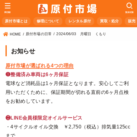
MENU
SEARCH
原付市場とは
修理について
レンタル原付
買取・処分
販売
原付市場の日常
2024/06/03 月曜日 くもり
HOME
お知らせ
原付市場が選ばれる4つの理由
❶整備済み車両は6ヶ月保証
電球など消耗品は1ヶ月保証となります。安心してご利
用いただくために、保証期間が切れる直前の6ヶ月点検
をお勧めしています。
❷LINE会員様限定オイルサービス
・4サイクルオイル交換 ￥2,750（税込）排気量125cc
まで