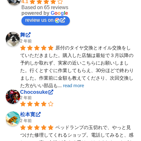
4.1
Based on 65 reviews
powered by
G
o
o
g
l
e
review us on
舞
2 年前
原付のタイヤ交換とオイル交換をし
ていただきました。購入した店舗は最短で３月以降の
予約しか取れず、実家の近いこちらにお願いしまし
た。行くとすぐに作業してもらえ、30分ほどで終わり
ました。作業前に金額も教えてくださり、次回交換し
た方がいい部品も
... 
read more
Chocosuke
2 年前
松本寛
2 年前
ベッドランプの玉切れで、やっと見
つけた修理してくれるショップ。電話してみると、感