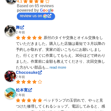
4.1
Based on 65 reviews
powered by
G
o
o
g
l
e
review us on
舞
2 年前
原付のタイヤ交換とオイル交換をし
ていただきました。購入した店舗は最短で３月以降の
予約しか取れず、実家の近いこちらにお願いしまし
た。行くとすぐに作業してもらえ、30分ほどで終わり
ました。作業前に金額も教えてくださり、次回交換し
た方がいい部品も
... 
read more
Chocosuke
2 年前
松本寛
2 年前
ベッドランプの玉切れで、やっと見
つけた修理してくれるショップ。電話してみると、感