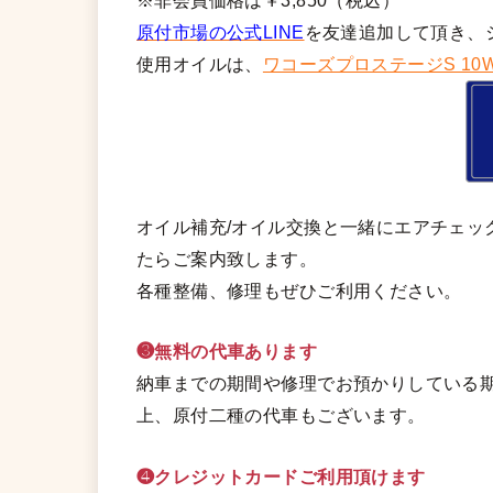
※非会員価格は￥3,850（税込）
原付市場の公式LINE
を友達追加して頂き、
使用オイルは、
ワコーズプロステージS 10W
オイル補充/オイル交換と一緒にエアチェッ
たらご案内致します。
各種整備、修理もぜひご利用ください。
❸無料の代車あります
納車までの期間や修理でお預かりしている期
上、原付二種の代車もございます。
❹クレジットカードご利用頂けます