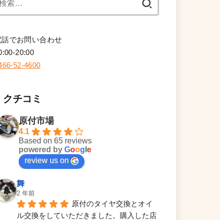
索:
電話でお問い合わせ
0:00-20:00
466-52-4600
クチコミ
原付市場
4.1
Based on 65 reviews
powered by
G
o
o
g
l
e
review us on
舞
2 年前
原付のタイヤ交換とオイ
ル交換をしていただきました。購入した店