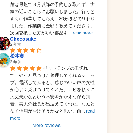
舗は最短で３月以降の予約しか取れず、実
家の近いこちらにお願いしました。行くと
すぐに作業してもらえ、30分ほどで終わり
ました。作業前に金額も教えてくださり、
次回交換した方がいい部品も
... 
read more
Chocosuke
2 年前
松本寛
2 年前
ベッドランプの玉切れ
で、やっと見つけた修理してくれるショッ
プ。電話してみると、感じのいい声の女性
が心よく受けつけてくれた。ナビを頼りに
大丈夫かなという不安をかかえながら到
着。美人の社長が出迎えてくれた。なんと
なく信用がおけそうかなと思い、前
... 
read 
more
More reviews