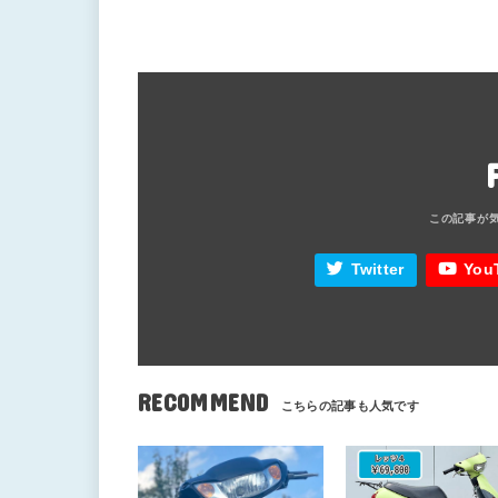
Twitter
You
RECOMMEND