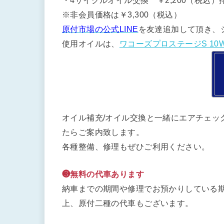
・4サイクルオイル交換 ￥2,200（税込）排
※非会員価格は￥3,300（税込）
原付市場の公式LINE
を友達追加して頂き、
使用オイルは、
ワコーズプロステージS 10W
オイル補充/オイル交換と一緒にエアチェッ
たらご案内致します。
各種整備、修理もぜひご利用ください。
❸無料の代車あります
納車までの期間や修理でお預かりしている期
上、原付二種の代車もございます。