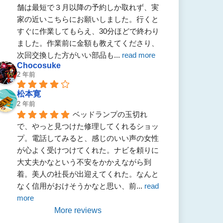
舗は最短で３月以降の予約しか取れず、実
家の近いこちらにお願いしました。行くと
すぐに作業してもらえ、30分ほどで終わり
ました。作業前に金額も教えてくださり、
次回交換した方がいい部品も
... 
read more
Chocosuke
2 年前
松本寛
2 年前
ベッドランプの玉切れ
で、やっと見つけた修理してくれるショッ
プ。電話してみると、感じのいい声の女性
が心よく受けつけてくれた。ナビを頼りに
大丈夫かなという不安をかかえながら到
着。美人の社長が出迎えてくれた。なんと
なく信用がおけそうかなと思い、前
... 
read 
more
More reviews