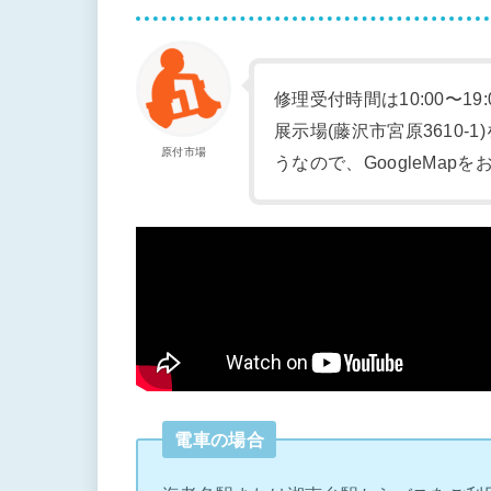
修理受付時間は10:00〜19
展示場(藤沢市宮原3610
原付市場
うなので、GoogleMap
電車の場合