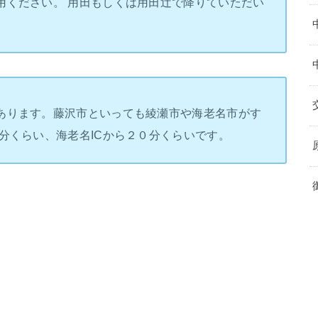
用ください。 用田もしくは用田辻で降りていただい
あります。藤沢市といっても綾瀬市や海老名市がす
分くらい、海老名ICから２０分くらいです。