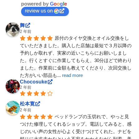
powered by
G
o
o
g
l
e
review us on
舞
2 年前
原付のタイヤ交換とオイル交換をし
ていただきました。購入した店舗は最短で３月以降の
予約しか取れず、実家の近いこちらにお願いしまし
た。行くとすぐに作業してもらえ、30分ほどで終わり
ました。作業前に金額も教えてくださり、次回交換し
た方がいい部品も
... 
read more
Chocosuke
2 年前
松本寛
2 年前
ベッドランプの玉切れで、やっと見
つけた修理してくれるショップ。電話してみると、感
じのいい声の女性が心よく受けつけてくれた。ナビを
頼りに大丈夫かなという不安をかかえながら到着。美