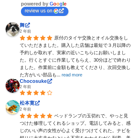
powered by
G
o
o
g
l
e
review us on
舞
2 年前
原付のタイヤ交換とオイル交換をし
ていただきました。購入した店舗は最短で３月以降の
予約しか取れず、実家の近いこちらにお願いしまし
た。行くとすぐに作業してもらえ、30分ほどで終わり
ました。作業前に金額も教えてくださり、次回交換し
た方がいい部品も
... 
read more
Chocosuke
2 年前
松本寛
2 年前
ベッドランプの玉切れで、やっと見
つけた修理してくれるショップ。電話してみると、感
じのいい声の女性が心よく受けつけてくれた。ナビを
頼りに大丈夫かなという不安をかかえながら到着。美