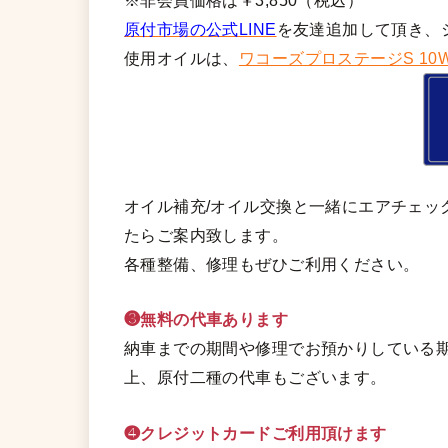
※非会員価格は￥3,850（税込）
原付市場の公式LINE
を友達追加して頂き、
使用オイルは、
ワコーズプロステージS 10W
オイル補充/オイル交換と一緒にエアチェッ
たらご案内致します。
各種整備、修理もぜひご利用ください。
❸無料の代車あります
納車までの期間や修理でお預かりしている期
上、原付二種の代車もございます。
❹クレジットカードご利用頂けます