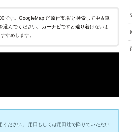
:00です。GoogleMapで”原付市場”と検索して中古車
-1)を選んでください。カーナビですと辿り着けないよ
をおすすめします。
用ください。 用田もしくは用田辻で降りていただい