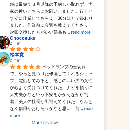
舗は最短で３月以降の予約しか取れず、実
家の近いこちらにお願いしました。行くと
すぐに作業してもらえ、30分ほどで終わり
ました。作業前に金額も教えてくださり、
次回交換した方がいい部品も
... 
read more
Chocosuke
2 年前
松本寛
2 年前
ベッドランプの玉切れ
で、やっと見つけた修理してくれるショッ
プ。電話してみると、感じのいい声の女性
が心よく受けつけてくれた。ナビを頼りに
大丈夫かなという不安をかかえながら到
着。美人の社長が出迎えてくれた。なんと
なく信用がおけそうかなと思い、前
... 
read 
more
More reviews