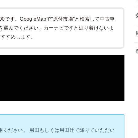
:00です。GoogleMapで”原付市場”と検索して中古車
-1)を選んでください。カーナビですと辿り着けないよ
をおすすめします。
用ください。 用田もしくは用田辻で降りていただい