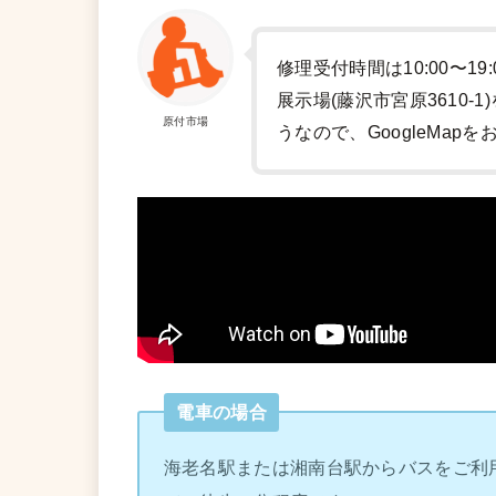
修理受付時間は10:00〜19
展示場(藤沢市宮原3610
原付市場
うなので、GoogleMap
電車の場合
海老名駅または湘南台駅からバスをご利