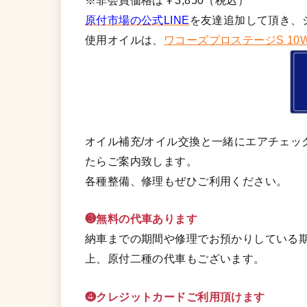
※非会員価格は￥3,850（税込）
原付市場の公式LINE
を友達追加して頂き、
使用オイルは、
ワコーズプロステージS 10W
オイル補充/オイル交換と一緒にエアチェッ
たらご案内致します。
各種整備、修理もぜひご利用ください。
❸無料の代車あります
納車までの期間や修理でお預かりしている期
上、原付二種の代車もございます。
❹クレジットカードご利用頂けます