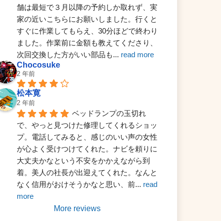
舗は最短で３月以降の予約しか取れず、実
家の近いこちらにお願いしました。行くと
すぐに作業してもらえ、30分ほどで終わり
ました。作業前に金額も教えてくださり、
次回交換した方がいい部品も
... 
read more
Chocosuke
2 年前
松本寛
2 年前
ベッドランプの玉切れ
で、やっと見つけた修理してくれるショッ
プ。電話してみると、感じのいい声の女性
が心よく受けつけてくれた。ナビを頼りに
大丈夫かなという不安をかかえながら到
着。美人の社長が出迎えてくれた。なんと
なく信用がおけそうかなと思い、前
... 
read 
more
More reviews