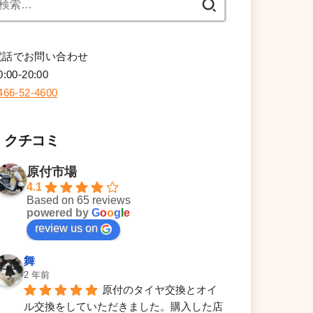
索:
電話でお問い合わせ
0:00-20:00
466-52-4600
クチコミ
原付市場
4.1
Based on 65 reviews
powered by
G
o
o
g
l
e
review us on
舞
2 年前
原付のタイヤ交換とオイ
ル交換をしていただきました。購入した店