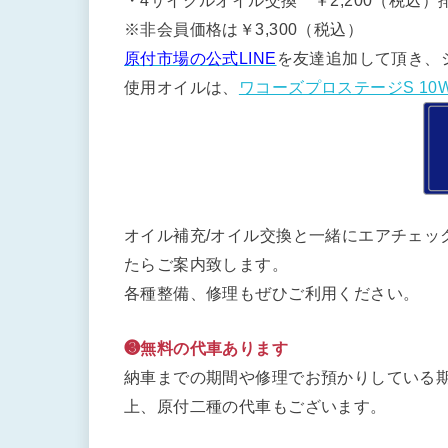
・4サイクルオイル交換 ￥2,200（税込）排
※非会員価格は￥3,300（税込）
原付市場の公式LINE
を友達追加して頂き、
使用オイルは、
ワコーズプロステージS 10W
オイル補充/オイル交換と一緒にエアチェッ
たらご案内致します。
各種整備、修理もぜひご利用ください。
❸無料の代車あります
納車までの期間や修理でお預かりしている期
上、原付二種の代車もございます。