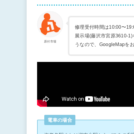
修理受付時間は10:00〜19
展示場(藤沢市宮原3610
原付市場
うなので、GoogleMap
電車の場合