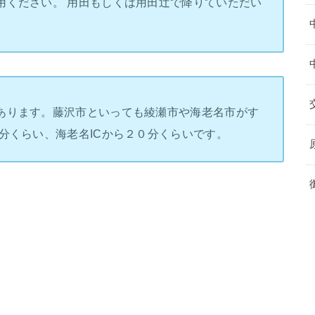
用ください。 用田もしくは用田辻で降りていただい
あります。藤沢市といっても綾瀬市や海老名市がす
分くらい、海老名ICから２０分くらいです。