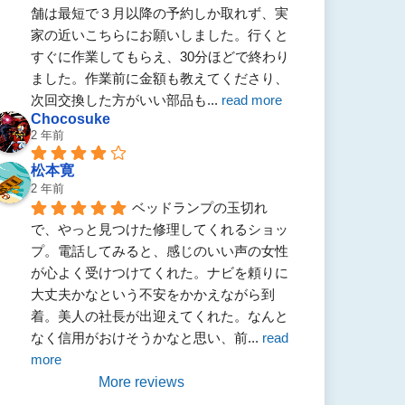
舗は最短で３月以降の予約しか取れず、実
家の近いこちらにお願いしました。行くと
すぐに作業してもらえ、30分ほどで終わり
ました。作業前に金額も教えてくださり、
次回交換した方がいい部品も
... 
read more
Chocosuke
2 年前
松本寛
2 年前
ベッドランプの玉切れ
で、やっと見つけた修理してくれるショッ
プ。電話してみると、感じのいい声の女性
が心よく受けつけてくれた。ナビを頼りに
大丈夫かなという不安をかかえながら到
着。美人の社長が出迎えてくれた。なんと
なく信用がおけそうかなと思い、前
... 
read 
more
More reviews