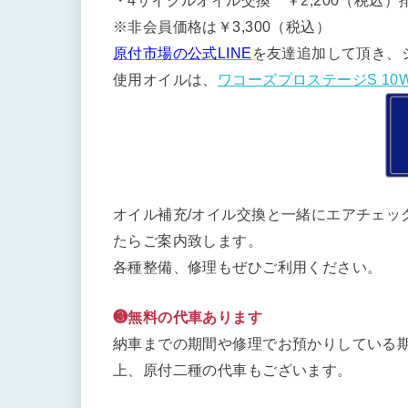
・4サイクルオイル交換 ￥2,200（税込）排
※非会員価格は￥3,300（税込）
原付市場の公式LINE
を友達追加して頂き、
使用オイルは、
ワコーズプロステージS 10W
オイル補充/オイル交換と一緒にエアチェッ
たらご案内致します。
各種整備、修理もぜひご利用ください。
❸無料の代車あります
納車までの期間や修理でお預かりしている期
上、原付二種の代車もございます。