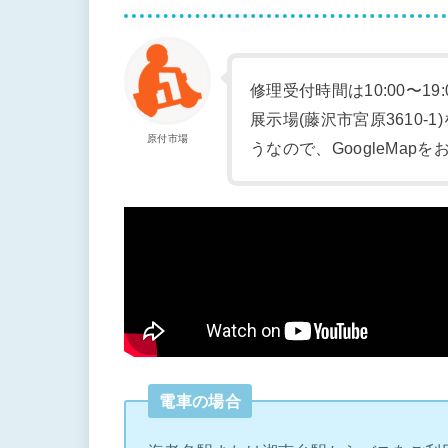
修理受付時間は10:00〜19
展示場(藤沢市宮原3610
原付市場
うなので、GoogleMap
電車の場合