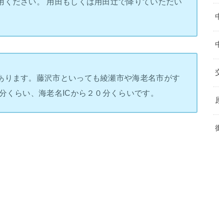
用ください。 用田もしくは用田辻で降りていただい
あります。藤沢市といっても綾瀬市や海老名市がす
分くらい、海老名ICから２０分くらいです。