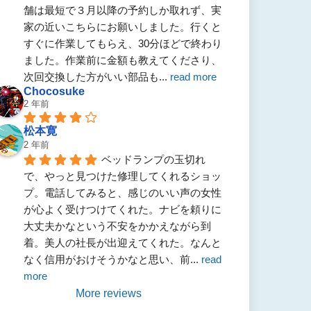
舗は最短で３月以降の予約しか取れず、実
家の近いこちらにお願いしました。行くと
すぐに作業してもらえ、30分ほどで終わり
ました。作業前に金額も教えてくださり、
次回交換した方がいい部品も
... 
read more
Chocosuke
2 年前
松本寛
2 年前
ベッドランプの玉切れ
で、やっと見つけた修理してくれるショッ
プ。電話してみると、感じのいい声の女性
が心よく受けつけてくれた。ナビを頼りに
大丈夫かなという不安をかかえながら到
着。美人の社長が出迎えてくれた。なんと
なく信用がおけそうかなと思い、前
... 
read 
more
More reviews