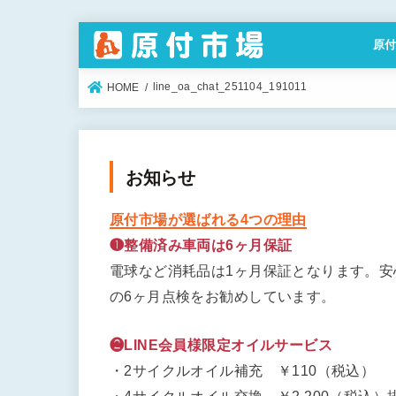
原
特定
line_oa_chat_251104_191011
HOME
お知らせ
原付市場が選ばれる4つの理由
❶整備済み車両は6ヶ月保証
電球など消耗品は1ヶ月保証となります。
の6ヶ月点検をお勧めしています。
❷LINE会員様限定オイルサービス
・2サイクルオイル補充 ￥110（税込）