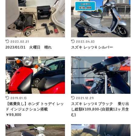
2023.02.21
2023.04.03
2023/01/31 火曜日 晴れ
スズキ レッツ4 シルバー
2019.01.13
2021.12.29
【燃費良し】ホンダ トゥデイ レッ
スズキ レッツ4 ブラック 乗り出
ド インジェクション搭載
し総額¥109,800-(自賠責12ヶ月含
￥99,800
む)