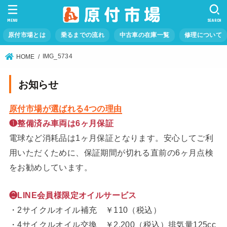
MENU
SEARCH
原付市場とは
乗るまでの流れ
中古車の在庫一覧
修理について
IMG_5734
HOME
お知らせ
原付市場が選ばれる4つの理由
❶整備済み車両は6ヶ月保証
電球など消耗品は1ヶ月保証となります。安心してご利
用いただくために、保証期間が切れる直前の6ヶ月点検
をお勧めしています。
❷LINE会員様限定オイルサービス
・2サイクルオイル補充 ￥110（税込）
・4サイクルオイル交換 ￥2,200（税込）排気量125cc