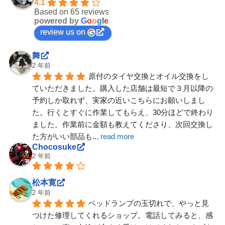
4.1
Based on 65 reviews
powered by
G
o
o
g
l
e
review us on
舞
2 年前
原付のタイヤ交換とオイル交換をし
ていただきました。購入した店舗は最短で３月以降の
予約しか取れず、実家の近いこちらにお願いしまし
た。行くとすぐに作業してもらえ、30分ほどで終わり
ました。作業前に金額も教えてくださり、次回交換し
た方がいい部品も
... 
read more
Chocosuke
2 年前
松本寛
2 年前
ベッドランプの玉切れで、やっと見
つけた修理してくれるショップ。電話してみると、感