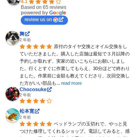
4.1
Based on 65 reviews
powered by
G
o
o
g
l
e
review us on
舞
2 年前
原付のタイヤ交換とオイル交換をし
ていただきました。購入した店舗は最短で３月以降の
予約しか取れず、実家の近いこちらにお願いしまし
た。行くとすぐに作業してもらえ、30分ほどで終わり
ました。作業前に金額も教えてくださり、次回交換し
た方がいい部品も
... 
read more
Chocosuke
2 年前
松本寛
2 年前
ベッドランプの玉切れで、やっと見
つけた修理してくれるショップ。電話してみると、感