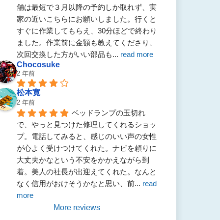
舗は最短で３月以降の予約しか取れず、実
家の近いこちらにお願いしました。行くと
すぐに作業してもらえ、30分ほどで終わり
ました。作業前に金額も教えてくださり、
次回交換した方がいい部品も
... 
read more
Chocosuke
2 年前
松本寛
2 年前
ベッドランプの玉切れ
で、やっと見つけた修理してくれるショッ
プ。電話してみると、感じのいい声の女性
が心よく受けつけてくれた。ナビを頼りに
大丈夫かなという不安をかかえながら到
着。美人の社長が出迎えてくれた。なんと
なく信用がおけそうかなと思い、前
... 
read 
more
More reviews