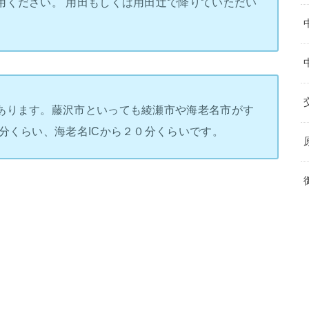
用ください。 用田もしくは用田辻で降りていただい
あります。藤沢市といっても綾瀬市や海老名市がす
分くらい、海老名ICから２０分くらいです。