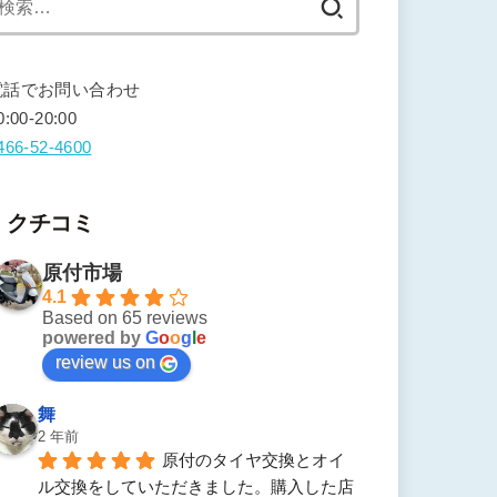
索:
電話でお問い合わせ
0:00-20:00
466-52-4600
クチコミ
原付市場
4.1
Based on 65 reviews
powered by
G
o
o
g
l
e
review us on
舞
2 年前
原付のタイヤ交換とオイ
ル交換をしていただきました。購入した店