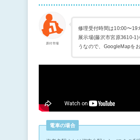
修理受付時間は10:00〜19
展示場(藤沢市宮原3610
原付市場
うなので、GoogleMap
電車の場合