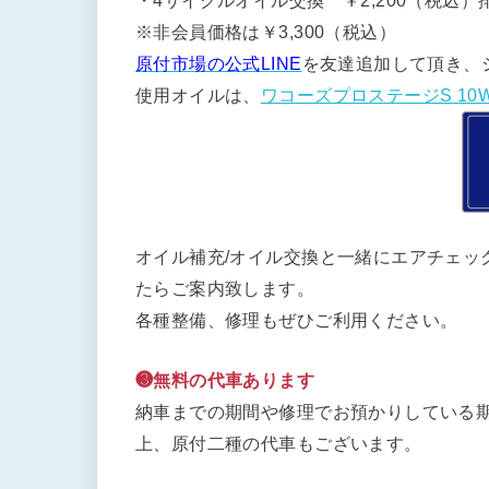
・4サイクルオイル交換 ￥2,200（税込）排
※非会員価格は￥3,300（税込）
原付市場の公式LINE
を友達追加して頂き、
使用オイルは、
ワコーズプロステージS 10W
オイル補充/オイル交換と一緒にエアチェッ
たらご案内致します。
各種整備、修理もぜひご利用ください。
❸無料の代車あります
納車までの期間や修理でお預かりしている期
上、原付二種の代車もございます。