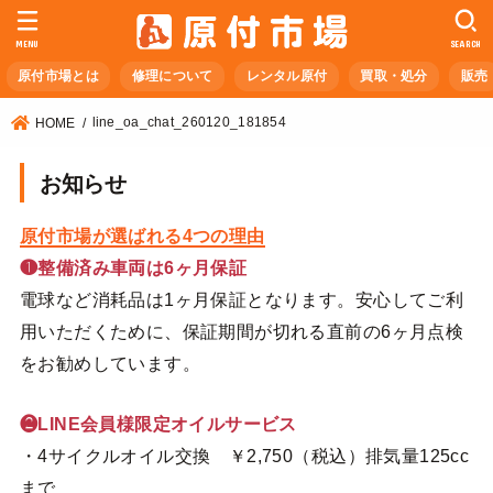
MENU
SEARCH
原付市場とは
修理について
レンタル原付
買取・処分
販売
line_oa_chat_260120_181854
HOME
お知らせ
原付市場が選ばれる4つの理由
❶整備済み車両は6ヶ月保証
電球など消耗品は1ヶ月保証となります。安心してご利
用いただくために、保証期間が切れる直前の6ヶ月点検
をお勧めしています。
❷LINE会員様限定オイルサービス
・4サイクルオイル交換 ￥2,750（税込）排気量125cc
まで