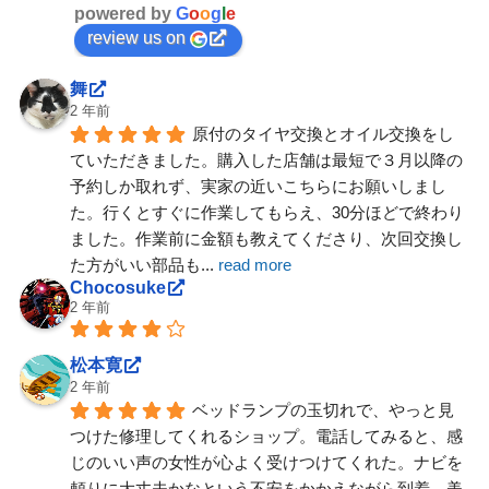
powered by
G
o
o
g
l
e
review us on
舞
2 年前
原付のタイヤ交換とオイル交換をし
ていただきました。購入した店舗は最短で３月以降の
予約しか取れず、実家の近いこちらにお願いしまし
た。行くとすぐに作業してもらえ、30分ほどで終わり
ました。作業前に金額も教えてくださり、次回交換し
た方がいい部品も
... 
read more
Chocosuke
2 年前
松本寛
2 年前
ベッドランプの玉切れで、やっと見
つけた修理してくれるショップ。電話してみると、感
じのいい声の女性が心よく受けつけてくれた。ナビを
頼りに大丈夫かなという不安をかかえながら到着。美