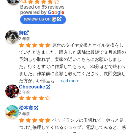
4.1
Based on 65 reviews
powered by
G
o
o
g
l
e
review us on
舞
2 年前
原付のタイヤ交換とオイル交換をし
ていただきました。購入した店舗は最短で３月以降の
予約しか取れず、実家の近いこちらにお願いしまし
た。行くとすぐに作業してもらえ、30分ほどで終わり
ました。作業前に金額も教えてくださり、次回交換し
た方がいい部品も
... 
read more
Chocosuke
2 年前
松本寛
2 年前
ベッドランプの玉切れで、やっと見
つけた修理してくれるショップ。電話してみると、感