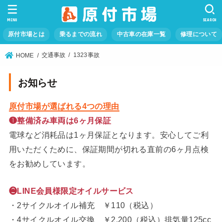
MENU
SEARCH
原付市場とは
乗るまでの流れ
中古車の在庫一覧
修理について
交通事故
1323事故
HOME
お知らせ
原付市場が選ばれる4つの理由
❶整備済み車両は6ヶ月保証
電球など消耗品は1ヶ月保証となります。安心してご利
用いただくために、保証期間が切れる直前の6ヶ月点検
をお勧めしています。
❷LINE会員様限定オイルサービス
・2サイクルオイル補充 ￥110（税込）
・4サイクルオイル交換 ￥2,200（税込）排気量125cc