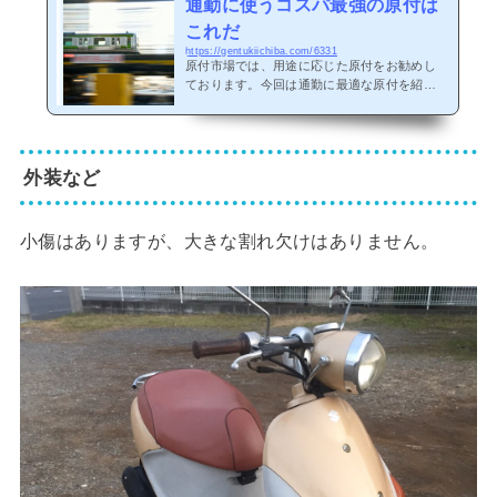
通勤に使うコスパ最強の原付は
これだ
https://gentukiichiba.com/6331
原付市場では、用途に応じた原付をお勧めし
ております。今回は通勤に最適な原付を紹介
したいと思います。こんな方にオススメ原付
市場のお客様の７割くらいは下記の様なお客
様です。通勤に使う社会人の方で、車もある
ので原付は通勤専用みたいなお客様が多いで
外装など
す。「他のバイク屋さんに見に行ったら思っ
たより高かった。」とおっしゃる方も多いで
すね。・最寄り駅までの片道5kmくらいを毎
日往復する・スピードはそんなに出さない・
小傷はありますが、大きな割れ欠けはありません。
メットインがある普通のスクーターなら何で
もいい・予算は乗り出しで５万円〜７万円く
らいこんな記事も書...