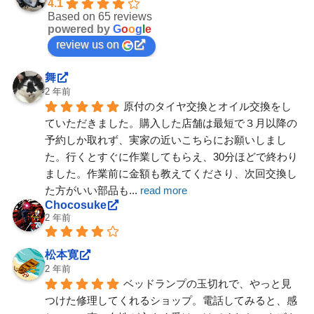
4.1
Based on 65 reviews
powered by
G
o
o
g
l
e
review us on
舞
2 年前
原付のタイヤ交換とオイル交換をし
ていただきました。購入した店舗は最短で３月以降の
予約しか取れず、実家の近いこちらにお願いしまし
た。行くとすぐに作業してもらえ、30分ほどで終わり
ました。作業前に金額も教えてくださり、次回交換し
た方がいい部品も
... 
read more
Chocosuke
2 年前
松本寛
2 年前
ベッドランプの玉切れで、やっと見
つけた修理してくれるショップ。電話してみると、感