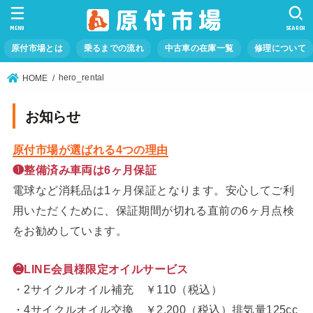
MENU
SEARCH
原付市場とは
乗るまでの流れ
中古車の在庫一覧
修理について
hero_rental
HOME
お知らせ
原付市場が選ばれる4つの理由
❶整備済み車両は6ヶ月保証
電球など消耗品は1ヶ月保証となります。安心してご利
用いただくために、保証期間が切れる直前の6ヶ月点検
をお勧めしています。
❷LINE会員様限定オイルサービス
・2サイクルオイル補充 ￥110（税込）
・4サイクルオイル交換 ￥2,200（税込）排気量125cc