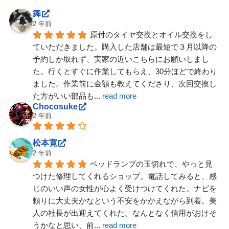
舞
2 年前
原付のタイヤ交換とオイル交換をし
ていただきました。購入した店舗は最短で３月以降の
予約しか取れず、実家の近いこちらにお願いしまし
た。行くとすぐに作業してもらえ、30分ほどで終わり
ました。作業前に金額も教えてくださり、次回交換し
た方がいい部品も
... 
read more
Chocosuke
2 年前
松本寛
2 年前
ベッドランプの玉切れで、やっと見
つけた修理してくれるショップ。電話してみると、感
じのいい声の女性が心よく受けつけてくれた。ナビを
頼りに大丈夫かなという不安をかかえながら到着。美
人の社長が出迎えてくれた。なんとなく信用がおけそ
うかなと思い、前
... 
read more