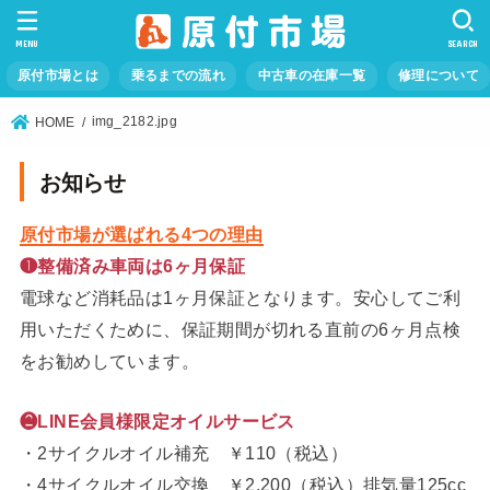
MENU
SEARCH
原付市場とは
乗るまでの流れ
中古車の在庫一覧
修理について
img_2182.jpg
HOME
お知らせ
原付市場が選ばれる4つの理由
❶整備済み車両は6ヶ月保証
電球など消耗品は1ヶ月保証となります。安心してご利
用いただくために、保証期間が切れる直前の6ヶ月点検
をお勧めしています。
❷LINE会員様限定オイルサービス
・2サイクルオイル補充 ￥110（税込）
・4サイクルオイル交換 ￥2,200（税込）排気量125cc