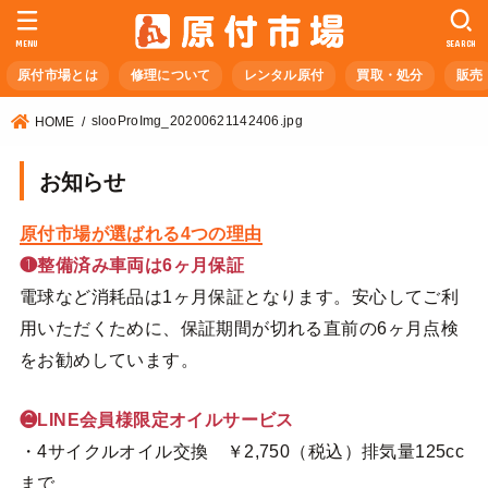
MENU
SEARCH
原付市場とは
修理について
レンタル原付
買取・処分
販売
slooProImg_20200621142406.jpg
HOME
お知らせ
原付市場が選ばれる4つの理由
❶整備済み車両は6ヶ月保証
電球など消耗品は1ヶ月保証となります。安心してご利
用いただくために、保証期間が切れる直前の6ヶ月点検
をお勧めしています。
❷LINE会員様限定オイルサービス
・4サイクルオイル交換 ￥2,750（税込）排気量125cc
まで