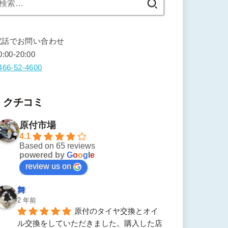
索:
電話でお問い合わせ
0:00-20:00
466-52-4600
クチコミ
原付市場
4.1
Based on 65 reviews
powered by
G
o
o
g
l
e
review us on
舞
2 年前
原付のタイヤ交換とオイ
ル交換をしていただきました。購入した店