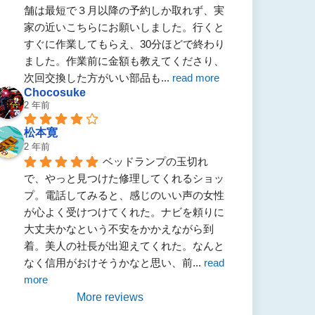
舗は最短で３月以降の予約しか取れず、実
家の近いこちらにお願いしました。行くと
すぐに作業してもらえ、30分ほどで終わり
ました。作業前に金額も教えてくださり、
次回交換した方がいい部品も
... 
read more
Chocosuke
2 年前
松本寛
2 年前
ベッドランプの玉切れ
で、やっと見つけた修理してくれるショッ
プ。電話してみると、感じのいい声の女性
が心よく受けつけてくれた。ナビを頼りに
大丈夫かなという不安をかかえながら到
着。美人の社長が出迎えてくれた。なんと
なく信用がおけそうかなと思い、前
... 
read 
more
More reviews