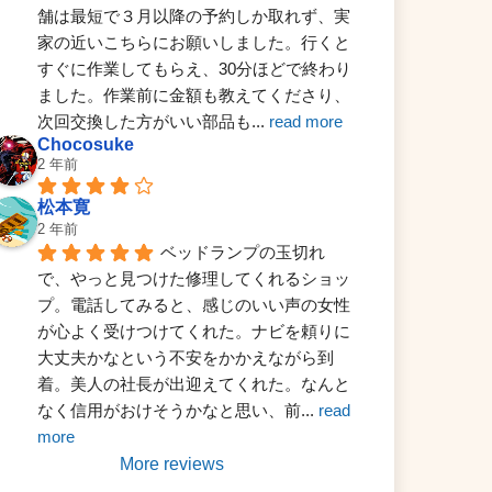
舗は最短で３月以降の予約しか取れず、実
家の近いこちらにお願いしました。行くと
すぐに作業してもらえ、30分ほどで終わり
ました。作業前に金額も教えてくださり、
次回交換した方がいい部品も
... 
read more
Chocosuke
2 年前
松本寛
2 年前
ベッドランプの玉切れ
で、やっと見つけた修理してくれるショッ
プ。電話してみると、感じのいい声の女性
が心よく受けつけてくれた。ナビを頼りに
大丈夫かなという不安をかかえながら到
着。美人の社長が出迎えてくれた。なんと
なく信用がおけそうかなと思い、前
... 
read 
more
More reviews