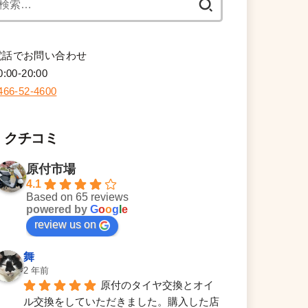
索:
電話でお問い合わせ
0:00-20:00
466-52-4600
クチコミ
原付市場
4.1
Based on 65 reviews
powered by
G
o
o
g
l
e
review us on
舞
2 年前
原付のタイヤ交換とオイ
ル交換をしていただきました。購入した店