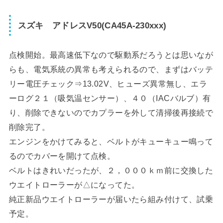
スズキ アドレスV50(CA45A-230xxx)
点検開始。最高速低下なので駆動系だろうとは思いなが
らも、電気系統の異常も考えられるので、まずはバッテ
リー電圧チェック⇒13.02V、ヒューズ異常無し、エラ
ーログ２１（吸気温センサー）、４０（IACバルブ）有
り、削除できないのでカプラーを外して清掃後再接続で
削除完了。
エンジンをかけてみると、ベルトがキューキュー鳴って
るのでカバーを開けて点検。
ベルトはきれいだったが、２，０００ｋｍ前に交換した
ウエイトローラーが△になってた。
純正新品ウエイトローラーが届いたら組み付けて、試乗
予定。