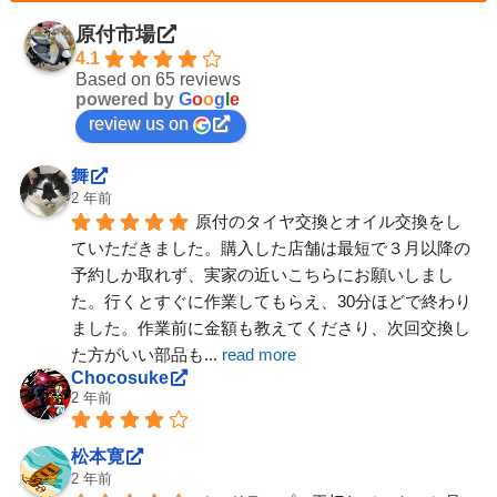
原付市場
4.1
Based on 65 reviews
powered by
G
o
o
g
l
e
review us on
舞
2 年前
原付のタイヤ交換とオイル交換をし
ていただきました。購入した店舗は最短で３月以降の
予約しか取れず、実家の近いこちらにお願いしまし
た。行くとすぐに作業してもらえ、30分ほどで終わり
ました。作業前に金額も教えてくださり、次回交換し
た方がいい部品も
... 
read more
Chocosuke
2 年前
松本寛
2 年前