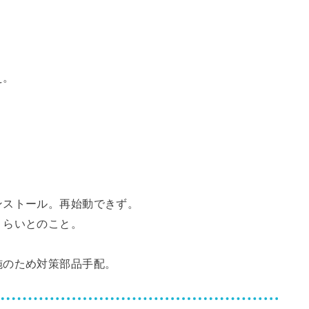
え。
ンストール。再始動できず。
くらいとのこと。
施のため対策部品手配。