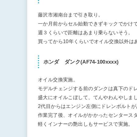
藤沢市湘南台まで引き取り。
一か月前からセル始動できずキックでかけ
週３くらいで距離はあまり乗らないそう。
買ってから10年くらいでオイル交換以外は
ホンダ ダンク(AF74-100xxxx)
オイル交換実施。
モデルチェンジする前のダンクは真下のド
盛大にオイルこぼして、てんやわんやしま
2代目からはエンジン左側にドレンボルト
作業完了後、オイルがかかったセンタース
軽くインナーの艶出しもサービスで実施。