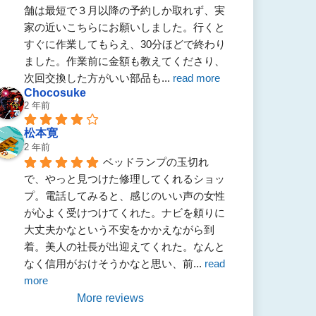
舗は最短で３月以降の予約しか取れず、実
家の近いこちらにお願いしました。行くと
すぐに作業してもらえ、30分ほどで終わり
ました。作業前に金額も教えてくださり、
次回交換した方がいい部品も
... 
read more
Chocosuke
2 年前
松本寛
2 年前
ベッドランプの玉切れ
で、やっと見つけた修理してくれるショッ
プ。電話してみると、感じのいい声の女性
が心よく受けつけてくれた。ナビを頼りに
大丈夫かなという不安をかかえながら到
着。美人の社長が出迎えてくれた。なんと
なく信用がおけそうかなと思い、前
... 
read 
more
More reviews