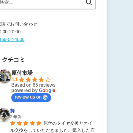
索:
電話でお問い合わせ
0:00-20:00
466-52-4600
クチコミ
原付市場
4.1
Based on 65 reviews
powered by
G
o
o
g
l
e
review us on
舞
2 年前
原付のタイヤ交換とオイ
ル交換をしていただきました。購入した店