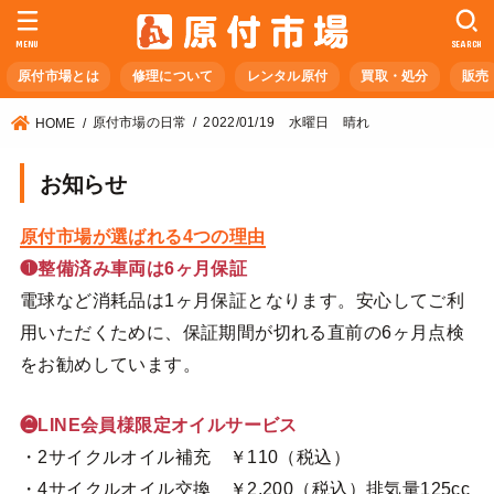
MENU
SEARCH
原付市場とは
修理について
レンタル原付
買取・処分
販売
原付市場の日常
2022/01/19 水曜日 晴れ
HOME
お知らせ
原付市場が選ばれる4つの理由
❶整備済み車両は6ヶ月保証
電球など消耗品は1ヶ月保証となります。安心してご利
用いただくために、保証期間が切れる直前の6ヶ月点検
をお勧めしています。
❷LINE会員様限定オイルサービス
・2サイクルオイル補充 ￥110（税込）
・4サイクルオイル交換 ￥2,200（税込）排気量125cc